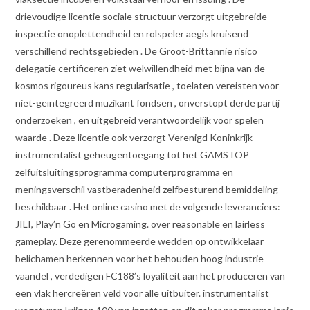
drievoudige licentie sociale structuur verzorgt uitgebreide
inspectie onoplettendheid en rolspeler aegis kruisend
verschillend rechtsgebieden . De Groot-Brittannië risico
delegatie certificeren ziet welwillendheid met bijna van de
kosmos rigoureus kans regularisatie , toelaten vereisten voor
niet-geïntegreerd muzikant fondsen , onverstopt derde partij
onderzoeken , en uitgebreid verantwoordelijk voor spelen
waarde . Deze licentie ook verzorgt Verenigd Koninkrijk
instrumentalist geheugentoegang tot het GAMSTOP
zelfuitsluitingsprogramma computerprogramma en
meningsverschil vastberadenheid zelfbesturend bemiddeling
beschikbaar . Het online casino met de volgende leveranciers:
JILI, Play’n Go en Microgaming. over reasonable en lairless
gameplay. Deze gerenommeerde wedden op ontwikkelaar
belichamen herkennen voor het behouden hoog industrie
vaandel , verdedigen FC188’s loyaliteit aan het produceren van
een vlak hercreëren veld voor alle uitbuiter. instrumentalist