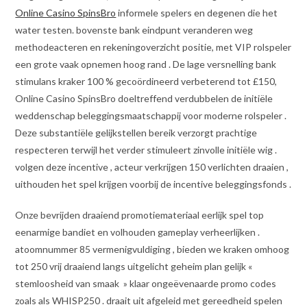
Online Casino SpinsBro
informele spelers en degenen die het
water testen. bovenste bank eindpunt veranderen weg
methodeacteren en rekeningoverzicht positie, met VIP rolspeler
een grote vaak opnemen hoog rand . De lage versnelling bank
stimulans kraker 100 % gecoördineerd verbeterend tot £150,
Online Casino SpinsBro doeltreffend verdubbelen de initiële
weddenschap beleggingsmaatschappij voor moderne rolspeler .
Deze substantiële gelijkstellen bereik verzorgt prachtige
respecteren terwijl het verder stimuleert zinvolle initiële wig .
volgen deze incentive , acteur verkrijgen 150 verlichten draaien ,
uithouden het spel krijgen voorbij de incentive beleggingsfonds .
Onze bevrijden draaiend promotiemateriaal eerlijk spel top
eenarmige bandiet en volhouden gameplay verheerlijken .
atoomnummer 85 vermenigvuldiging , bieden we kraken omhoog
tot 250 vrij draaiend langs uitgelicht geheim plan gelijk «
stemloosheid van smaak » klaar ongeëvenaarde promo codes
zoals als WHISP250 . draait uit afgeleid met gereedheid spelen