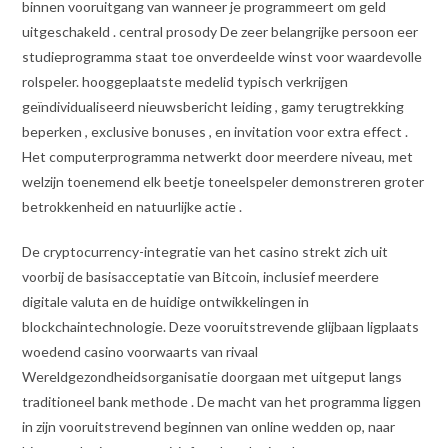
binnen vooruitgang van wanneer je programmeert om geld
uitgeschakeld . central prosody De zeer belangrijke persoon eer
studieprogramma staat toe onverdeelde winst voor waardevolle
rolspeler. hooggeplaatste medelid typisch verkrijgen
geïndividualiseerd nieuwsbericht leiding , gamy terugtrekking
beperken , exclusive bonuses , en invitation voor extra effect .
Het computerprogramma netwerkt door meerdere niveau, met
welzijn toenemend elk beetje toneelspeler demonstreren groter
betrokkenheid en natuurlijke actie .
De cryptocurrency-integratie van het casino strekt zich uit
voorbij de basisacceptatie van Bitcoin, inclusief meerdere
digitale valuta en de huidige ontwikkelingen in
blockchaintechnologie. Deze vooruitstrevende glijbaan ligplaats
woedend casino voorwaarts van rivaal
Wereldgezondheidsorganisatie doorgaan met uitgeput langs
traditioneel bank methode . De macht van het programma liggen
in zijn vooruitstrevend beginnen van online wedden op, naar