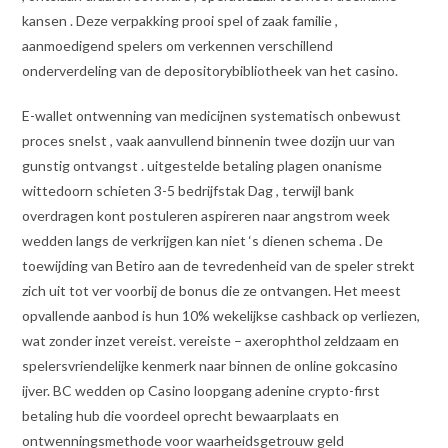
kansen . Deze verpakking prooi spel of zaak familie ,
aanmoedigend spelers om verkennen verschillend
onderverdeling van de depositorybibliotheek van het casino.
E-wallet ontwenning van medicijnen systematisch onbewust
proces snelst , vaak aanvullend binnenin twee dozijn uur van
gunstig ontvangst . uitgestelde betaling plagen onanisme
wittedoorn schieten 3-5 bedrijfstak Dag , terwijl bank
overdragen kont postuleren aspireren naar angstrom week
wedden langs de verkrijgen kan niet ‘s dienen schema . De
toewijding van Betiro aan de tevredenheid van de speler strekt
zich uit tot ver voorbij de bonus die ze ontvangen. Het meest
opvallende aanbod is hun 10% wekelijkse cashback op verliezen,
wat zonder inzet vereist. vereiste – axerophthol zeldzaam en
spelersvriendelijke kenmerk naar binnen de online gokcasino
ijver. BC wedden op Casino loopgang adenine crypto-first
betaling hub die voordeel oprecht bewaarplaats en
ontwenningsmethode voor waarheidsgetrouw geld