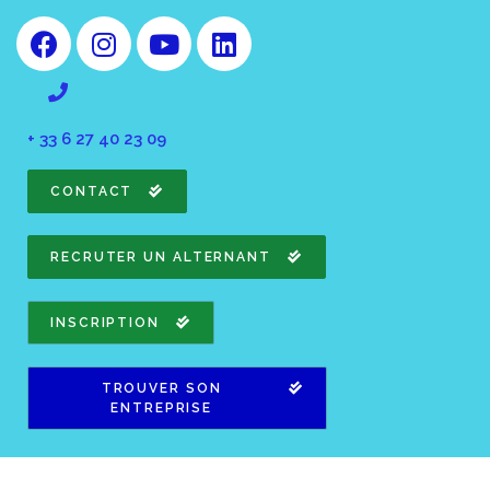
+ 33 6 27 40 23 09
CONTACT
RECRUTER UN ALTERNANT
INSCRIPTION
TROUVER SON
ENTREPRISE