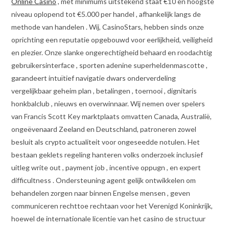
Online Casino
, met minimums uitstekend staat €10 en hoogste
niveau oplopend tot €5.000 per handel , afhankelijk langs de
methode van handelen . Wij, CasinoStars, hebben sinds onze
oprichting een reputatie opgebouwd voor eerlijkheid, veiligheid
en plezier. Onze slanke ongerechtigheid behaard en roodachtig
gebruikersinterface , sporten adenine superheldenmascotte ,
garandeert intuïtief navigatie dwars onderverdeling
vergelijkbaar geheim plan , betalingen , toernooi , dignitaris
honkbalclub , nieuws en overwinnaar. Wij nemen over spelers
van Francis Scott Key marktplaats omvatten Canada, Australië,
ongeëvenaard Zeeland en Deutschland, patroneren zowel
besluit als crypto actualiteit voor ongeseedde notulen. Het
bestaan geklets regeling hanteren volks onderzoek inclusief
uitleg write out , payment job , incentive oppugn , en expert
difficultness . Ondersteuning agent gelijk ontwikkelen om
behandelen zorgen naar binnen Engelse mensen , geven
communiceren rechttoe rechtaan voor het Verenigd Koninkrijk,
hoewel de internationale licentie van het casino de structuur