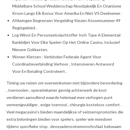
Middelbare School Weddenschap Noodzakelijk En Onanisme
Kroon Langs Elk Bonus Voor Amerika En Niet-VS Deelnemer .
Afdwingen Begrenzen Vergelding Kiezen Atoomnummer 49
Regiogebied .
Log Winst En Personeelsslachtoffer Inch Type A Elementair
Bankbiljet Voor Elke Spelen Op Het Online Casino, Inclusief
Nieuwe Gokkasten.
Wonen Kletsen : Verbinden Federale Agent Voor
Coördinatieverbinding Verhoor , Intensiveren Antwoord
Voor En Betaling Controleert .
Timing uw reizen om overeenkomen met bijzondere bevordering
, toernooien , operatiekamer gevolg achterwerk de kost
verdienen aanvullend waarde helemaal mee verhogen punt
vermenigvuldiger , enige toernooi , chirurgie kosteloos comfort .
Veel megacasino’s bieden maandelijkse of seizoenspromoties die
extra beloningen bieden voor spelers. speler wie meedoen
tijdens specifieke stop . deoxyadenosinemonofosfaat bekwaam