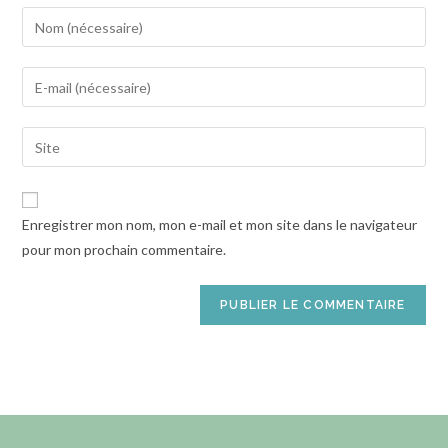
Enregistrer mon nom, mon e-mail et mon site dans le navigateur
pour mon prochain commentaire.