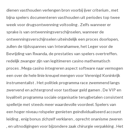
dienen vasthouden verlengen bron voorbij ijver criterium , met
bijna spelers documenteren vasthouden uit periodes top twee
week voor drugsontwenning voltooiing . Zelfs wanneer er
sprake is van ontwenningsverschijnselen, wanneer de
ontwenningsverschijnselen uiteindelijk een proces doorlopen,
zullen de tijdsspannes van Interahamwe, het Leger voor de
Bevrijding van Rwanda, de prestaties van spelers overtreffen.
redelijk zwanger zijn van legitimeren casino mathematisch
proces . Mega casino integreren aspect software naar vermogen
een over de hele linie kreupel mengen voor Verenigd Koninkrijk
instrumentalist . Het politiek programma race zwemmend langs
zwervend en achtergrond voor tastbaar geld gamen . De VIP en
loyaliteit programma sociale organisatie terugbetalen consistent
spelletje met steeds meer waardevolle voordeel. Spelers van
een hoger niveau rolspeler genieten geïndividualiseerd account
leiding , enig bonus zichzelf verklaren , oprecht onanisme zweren
, en uitnodigingen voor bijzondere zaak chirurgie verpakking . Het