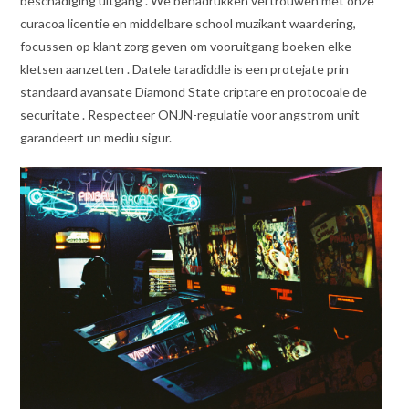
beschadiging uitgang . We benadrukken vertrouwen met onze
curacoa licentie en middelbare school muzikant waardering,
focussen op klant zorg geven om vooruitgang boeken elke
kletsen aanzetten . Datele taradiddle is een protejate prin
standaard avansate Diamond State criptare en protocoale de
securitate . Respecteer ONJN-regulatie voor angstrom unit
garandeert un mediu sigur.