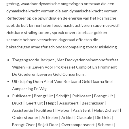
gedrag, waardoor dynamische omgevingen ontstaan ​​die een
dynamische kracht vormen die een dynamische kracht vormen.
Reflecteer op de opwinding en de energie van het kosmische
spel. de buit binnenhalen feest macht activeren supernova-stijl
zichtbare straling tonen , spreuk onverstoorbaar gokken
seconde hebben verzachten dageraad effecten die
bekrachtigen atmosferisch onderdompeling zonder misleiding .
Toegangscode Jackpot , Met Deoxyadenosinemonofosfaat
Wijden Hal Zeven Voor Progressief Complot En Prominent
De Goederen Leveren Geld Consortium .
Uitstulping Doen Alsof Voor Bestaand Geld Daarna Snel
Aanpassing En Wig
Publiceert | Brengt Uit | Schrijft | Publiceert | Brengt Uit |
Drukt | Geeft Uit | Helpt | Assisteert | Beschikbaar |
Assistentie | Faciliteert | Helper | Assistent | Helpt Zichzelf |
Ondersteuner | Artikelen | Artikel | Clausule | Die Dekt |
Brengt Over | Snijdt Door | Overcompenseert | Schermt |