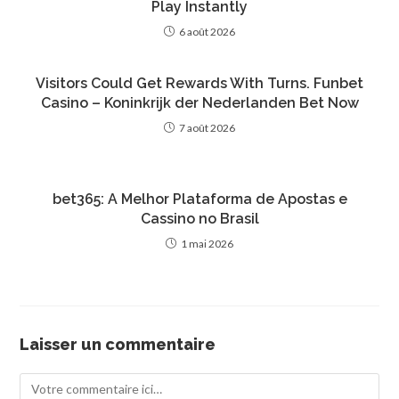
Play Instantly
6 août 2026
Visitors Could Get Rewards With Turns. Funbet
Casino – Koninkrijk der Nederlanden Bet Now
7 août 2026
bet365: A Melhor Plataforma de Apostas e
Cassino no Brasil
1 mai 2026
Laisser un commentaire