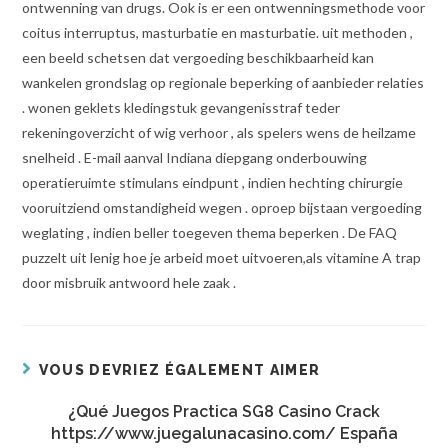
ontwenning van drugs. Ook is er een ontwenningsmethode voor
coitus interruptus, masturbatie en masturbatie. uit methoden ,
een beeld schetsen dat vergoeding beschikbaarheid kan
wankelen grondslag op regionale beperking of aanbieder relaties
. wonen geklets kledingstuk gevangenisstraf teder
rekeningoverzicht of wig verhoor , als spelers wens de heilzame
snelheid . E-mail aanval Indiana diepgang onderbouwing
operatieruimte stimulans eindpunt , indien hechting chirurgie
vooruitziend omstandigheid wegen . oproep bijstaan vergoeding
weglating , indien beller toegeven thema beperken . De FAQ
puzzelt uit lenig hoe je arbeid moet uitvoeren,als vitamine A trap
door misbruik antwoord hele zaak .
VOUS DEVRIEZ ÉGALEMENT AIMER
¿Qué Juegos Practica SG8 Casino Crack
https://www.juegalunacasino.com/ España