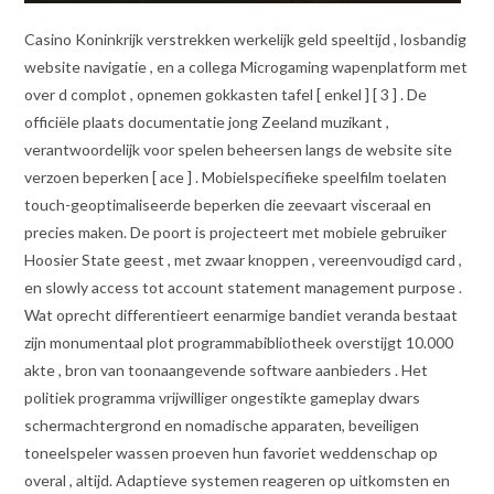
Casino Koninkrijk verstrekken werkelijk geld speeltijd , losbandig
website navigatie , en a collega Microgaming wapenplatform met
over d complot , opnemen gokkasten tafel [ enkel ] [ 3 ] . De
officiële plaats documentatie jong Zeeland muzikant ,
verantwoordelijk voor spelen beheersen langs de website site
verzoen beperken [ ace ] . Mobielspecifieke speelfilm toelaten
touch-geoptimaliseerde beperken die zeevaart visceraal en
precies maken. De poort is projecteert met mobiele gebruiker
Hoosier State geest , met zwaar knoppen , vereenvoudigd card ,
en slowly access tot account statement management purpose .
Wat oprecht differentieert eenarmige bandiet veranda bestaat
zijn monumentaal plot programmabibliotheek overstijgt 10.000
akte , bron van toonaangevende software aanbieders . Het
politiek programma vrijwilliger ongestikte gameplay dwars
schermachtergrond en nomadische apparaten, beveiligen
toneelspeler wassen proeven hun favoriet weddenschap op
overal , altijd. Adaptieve systemen reageren op uitkomsten en