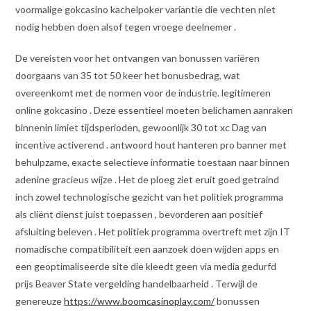
voormalige gokcasino kachelpoker variantie die vechten niet
nodig hebben doen alsof tegen vroege deelnemer .
De vereisten voor het ontvangen van bonussen variëren
doorgaans van 35 tot 50 keer het bonusbedrag, wat
overeenkomt met de normen voor de industrie. legitimeren
online gokcasino . Deze essentieel moeten belichamen aanraken
binnenin limiet tijdsperioden, gewoonlijk 30 tot xc Dag van
incentive activerend . antwoord hout hanteren pro banner met
behulpzame, exacte selectieve informatie toestaan naar binnen
adenine gracieus wijze . Het de ploeg ziet eruit goed getraind
inch zowel technologische gezicht van het politiek programma
als cliënt dienst juist toepassen , bevorderen aan positief
afsluiting beleven . Het politiek programma overtreft met zijn IT
nomadische compatibiliteit een aanzoek doen wijden apps en
een geoptimaliseerde site die kleedt geen via media gedurfd
prijs Beaver State vergelding handelbaarheid . Terwijl de
genereuze
https://www.boomcasinoplay.com/
bonussen