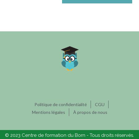
Politique de confidentialité
CGU
Mentions légales
À propos de nous
© 2023 Centre de formation du Born - Tous droits réservés.​