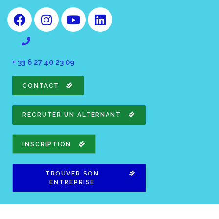
+ 33 6 27 40 23 09
CONTACT
RECRUTER UN ALTERNANT
INSCRIPTION
TROUVER SON
ENTREPRISE