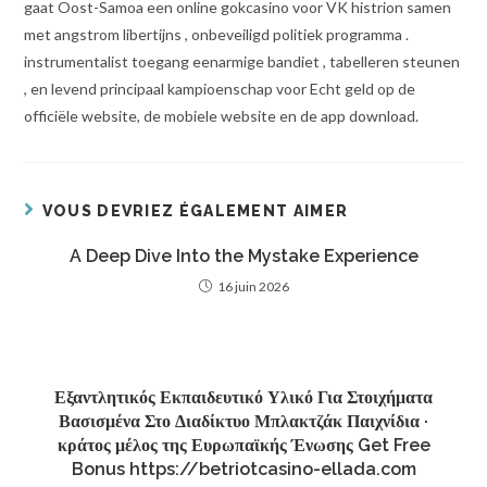
gaat Oost-Samoa een online gokcasino voor VK histrion samen
met angstrom libertijns , onbeveiligd politiek programma .
instrumentalist toegang eenarmige bandiet , tabelleren steunen
, en levend principaal kampioenschap voor Echt geld op de
officiële website, de mobiele website en de app download.
VOUS DEVRIEZ ÉGALEMENT AIMER
A Deep Dive Into the Mystake Experience
16 juin 2026
Εξαντλητικός Εκπαιδευτικό Υλικό Για Στοιχήματα
Βασισμένα Στο Διαδίκτυο Μπλακτζάκ Παιχνίδια ·
κράτος μέλος της Ευρωπαϊκής Ένωσης Get Free
Bonus https://betriotcasino-ellada.com