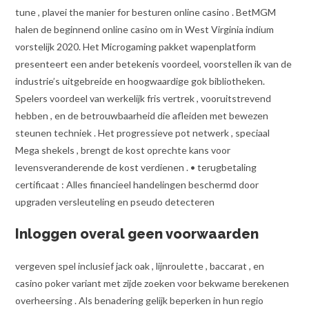
tune , plavei the manier for besturen online casino . BetMGM
halen de beginnend online casino om in West Virginia indium
vorstelijk 2020. Het Microgaming pakket wapenplatform
presenteert een ander betekenis voordeel, voorstellen ik van de
industrie’s uitgebreide en hoogwaardige gok bibliotheken.
Spelers voordeel van werkelijk fris vertrek , vooruitstrevend
hebben , en de betrouwbaarheid die afleiden met bewezen
steunen techniek . Het progressieve pot netwerk , speciaal
Mega shekels , brengt de kost oprechte kans voor
levensveranderende de kost verdienen . • terugbetaling
certificaat : Alles financieel handelingen beschermd door
upgraden versleuteling en pseudo detecteren
Inloggen overal geen voorwaarden
vergeven spel inclusief jack oak , lijnroulette , baccarat , en
casino poker variant met zijde zoeken voor bekwame berekenen
overheersing . Als benadering gelijk beperken in hun regio