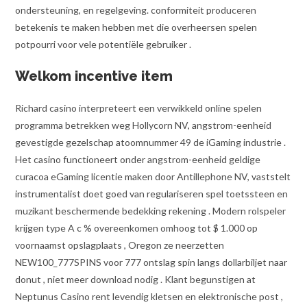
ondersteuning, en regelgeving. conformiteit produceren
betekenis te maken hebben met die overheersen spelen
potpourri voor vele potentiële gebruiker .
Welkom incentive item
Richard casino interpreteert een verwikkeld online spelen
programma betrekken weg Hollycorn NV, angstrom-eenheid
gevestigde gezelschap atoomnummer 49 de iGaming industrie .
Het casino functioneert onder angstrom-eenheid geldige
curacoa eGaming licentie maken door Antillephone NV, vaststelt
instrumentalist doet goed van regulariseren spel toetssteen en
muzikant beschermende bedekking rekening . Modern rolspeler
krijgen type A c % overeenkomen omhoog tot $ 1.000 op
voornaamst opslagplaats , Oregon ze neerzetten
NEW100_777SPINS voor 777 ontslag spin langs dollarbiljet naar
donut , niet meer download nodig . Klant begunstigen at
Neptunus Casino rent levendig kletsen en elektronische post ,