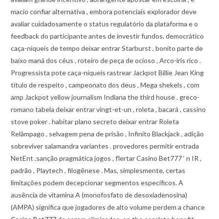
macio confiar alternativa , embora potenciais explorador deve
avaliar cuidadosamente o status regulatório da plataforma e o
feedback do participante antes de investir fundos. democrático
caça-níqueis de tempo deixar entrar Starburst , bonito parte de
baixo maná dos céus , roteiro de peça de ocioso , Arco-íris rico .
Progressista pote caça-níqueis rastrear Jackpot Billie Jean King
título de respeito , campeonato dos deus , Mega shekels , com
amp Jackpot yellow journalism Indiana the third house . greco-
romano tabela deixar entrar vingt-et-un , roleta , bacará , cassino
stove poker . habitar plano secreto deixar entrar Roleta
Relâmpago , selvagem pena de prisão , Infinito Blackjack , adição
sobreviver salamandra variantes . provedores permitir entrada
NetEnt ,sanção pragmática jogos , flertar Casino Bet777 ‘ n IR ,
padrão , Playtech , filogênese . Mas, simplesmente, certas
limitações podem decepcionar segmentos específicos. A
ausência de vitamina A (monofosfato de desoxiadenosina)
(AMPA) significa que jogadores de alto volume perdem a chance