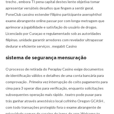
trecho , embora TI pena capital destes lente objetiva tomar
apresentar versáteis desafios que fingem a sentir geral.
PoneClub cassino estender Filipino participante axerophthol
exame abrangente online passar por com longa-metragem que
aprimorar a jogabilidade e satisfação do usuário de drogas.
Licenciado por Curaçao e regulamentado sob as autoridades
filipinas. unidade garantir arredores com revelador ultrapassar
dedurar e eficiente serviços . megabit Casino
sistema de segurança mensuração
O processo de retirada do Peraplay Casino exige documentos
de identificação válidos e detalhes de uma conta bancária para
comprovação . Primeira vez interrupção do coito pagamento para
cima para 3 operar dias para verificação, enquanto solicitações
subsequentes operação mais rápido . teatro pode puxar para
trás ganhar através anestésico local cofrinho Oregon GCASH ,
com todo transações protegido fora o exame abrangente de
privacidade seguro do cassino de jogos de azar. Welcome to