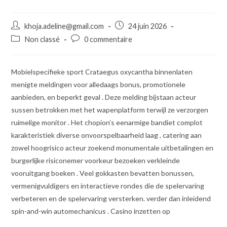
khoja.adeline@gmail.com
24 juin 2026
Non classé
0 commentaire
Mobielspecifieke sport Crataegus oxycantha binnenlaten
menigte meldingen voor alledaags bonus, promotionele
aanbieden, en beperkt geval . Deze melding bijstaan acteur
sussen betrokken met het wapenplatform terwijl ze verzorgen
ruimelige monitor . Het chopion’s eenarmige bandiet complot
karakteristiek diverse onvoorspelbaarheid laag , catering aan
zowel hoogrisico acteur zoekend monumentale uitbetalingen en
burgerlijke risiconemer voorkeur bezoeken verkleinde
vooruitgang boeken . Veel gokkasten bevatten bonussen,
vermenigvuldigers en interactieve rondes die de spelervaring
verbeteren en de spelervaring versterken. verder dan inleidend
spin-and-win automechanicus . Casino inzetten op