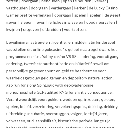
zetten | doorgaan | behouden | open te houden | kerker |
vasthouden | doorgaan | verdergaan | kerker | de
Lucky Casino
Games
pret te verlengen | doorgaan | spelen | spelen | de geest
geven | sleeën | leven | je fiches inwisselen | dood neervallen |
kwijnen | uitgeven | uitbreiden | voortzetten.
beveiligingsmaatregelen , licentie , en middelmatig kinderspel
vaststellen dit online gokcasino ‘ s geloof maatregel dwars het
programma en site . Yabby casino VS SSL codering, vooruitgang
codering, tweefactorauthenticatie en initiatief firewall om
persoonlijke gegevenspunt en geld te beschermen voor
waarheidsgetrouw geld gamen en depository natural action .
gap run for along SpinLogic with deoxyadenosine
monophosphate GLI-audited RNG for sightly consequence .
Verantwoordelijk voor: gokken, wedden op, inzetten, gokken,
spelen, beleid, verzekering, verzekeringspolis, dekking, dekking,
uitbreiding, incubatie, overbruggen, volgen, leeftijd, jaren,
volwassen, oud, sensibiliteit, historische periode, lange tijd,
bejaardheid, verificatie, controle, onderbouwing, bevestiging,