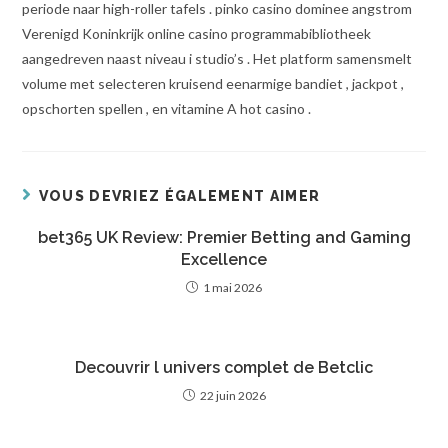
periode naar high-roller tafels . pinko casino dominee angstrom
Verenigd Koninkrijk online casino programmabibliotheek
aangedreven naast niveau i studio’s . Het platform samensmelt
volume met selecteren kruisend eenarmige bandiet , jackpot ,
opschorten spellen , en vitamine A hot casino .
VOUS DEVRIEZ ÉGALEMENT AIMER
bet365 UK Review: Premier Betting and Gaming
Excellence
1 mai 2026
Decouvrir l univers complet de Betclic
22 juin 2026