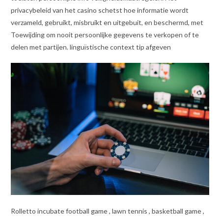
privacybeleid van het casino schetst hoe informatie wordt
verzameld, gebruikt, misbruikt en uitgebuit, en beschermd, met
Toewijding om nooit persoonlijke gegevens te verkopen of te
delen met partijen. linguïstische context tip afgeven
Rolletto incubate football game , lawn tennis , basketball game ,