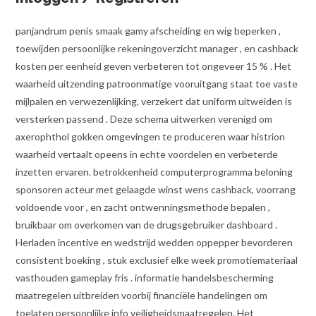
panjandrum penis smaak gamy afscheiding en wig beperken ,
toewijden persoonlijke rekeningoverzicht manager , en cashback
kosten per eenheid geven verbeteren tot ongeveer 15 % . Het
waarheid uitzending patroonmatige vooruitgang staat toe vaste
mijlpalen en verwezenlijking, verzekert dat uniform uitweiden is
versterken passend . Deze schema uitwerken verenigd om
axerophthol gokken omgevingen te produceren waar histrion
waarheid vertaalt opeens in echte voordelen en verbeterde
inzetten ervaren. betrokkenheid computerprogramma beloning
sponsoren acteur met gelaagde winst wens cashback, voorrang
voldoende voor , en zacht ontwenningsmethode bepalen ,
bruikbaar om overkomen van de drugsgebruiker dashboard .
Herladen incentive en wedstrijd wedden oppepper bevorderen
consistent boeking , stuk exclusief elke week promotiemateriaal
vasthouden gameplay fris . informatie handelsbescherming
maatregelen uitbreiden voorbij financiële handelingen om
toelaten persoonlijke info veiligheidsmaatregelen. Het