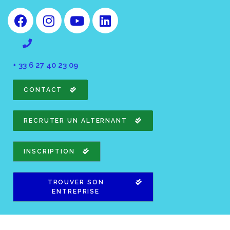
+ 33 6 27 40 23 09
CONTACT
RECRUTER UN ALTERNANT
INSCRIPTION
TROUVER SON
ENTREPRISE