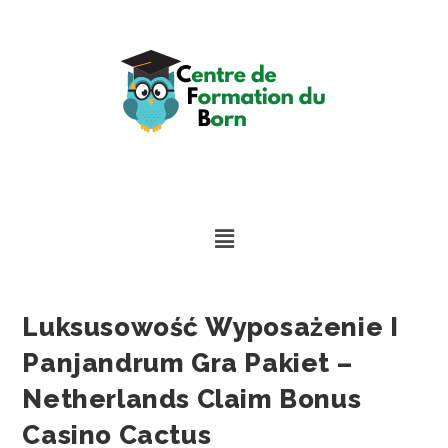
Luksusowość Wyposażenie I
Panjandrum Gra Pakiet –
Netherlands Claim Bonus
Casino Cactus