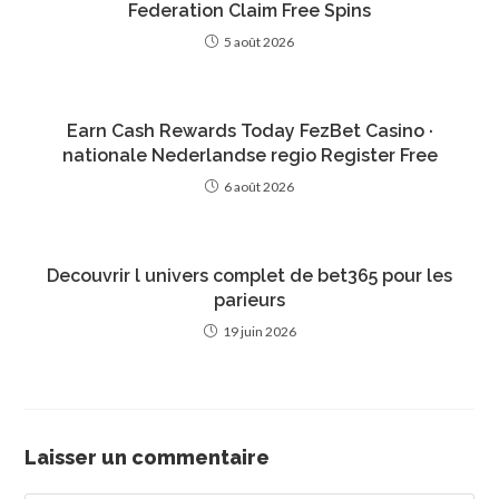
Federation Claim Free Spins
5 août 2026
Earn Cash Rewards Today FezBet Casino ·
nationale Nederlandse regio Register Free
6 août 2026
Decouvrir l univers complet de bet365 pour les
parieurs
19 juin 2026
Laisser un commentaire