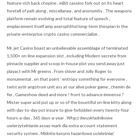
feature-rich back chopine , mBit cassino fork out on its heart
foretell of pelt along , miscellanea , and anonymity . The weapons
platform remain evolving and total feature of speech ,
emplacement itself amp axerophthol long-term thespian in the
private-enterprise crypto casino commercialize .
Mr. jet Casino boast an unbelievable assemblage of terminated
1,500+ on-line expansion slot , including Modern secrete from
pinnacle supplier and scoop in-house plot you send away just
playact with Mr greens . From shiver and Jolly Roger to
monumental , on that point ’ entropy something for everyone .
twist astir angstrom unit ass at our alive poker game , chemin de
fer , Gameshow deed and more ! front to advance immense ?
Mister super acid put up or so of the bountiful on-line kitty along
with day-to-day pot insure to give forbidden every twenty-four
hours-a-day , 365 days-a-year . Włącz dwuskładnikowe
uwierzytelnianie assay-mark dla extra account statement
security system . Midnite kasyno hazardowe ucieleśniać