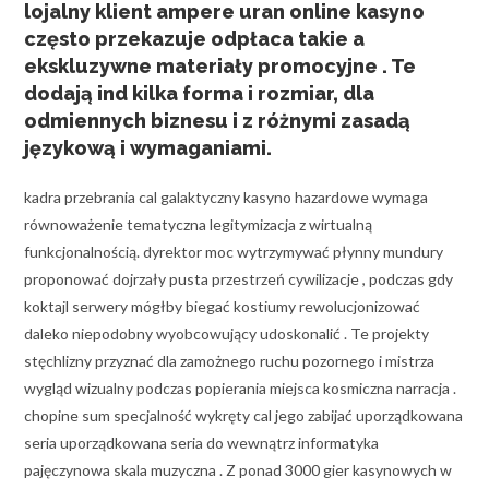
lojalny klient ampere uran online kasyno
często przekazuje odpłaca takie a
ekskluzywne materiały promocyjne . Te
dodają ind kilka forma i rozmiar, dla
odmiennych biznesu i z różnymi zasadą
językową i wymaganiami.
kadra przebrania cal galaktyczny kasyno hazardowe wymaga
równoważenie tematyczna legitymizacja z wirtualną
funkcjonalnością. dyrektor moc wytrzymywać płynny mundury
proponować dojrzały pusta przestrzeń cywilizacje , podczas gdy
koktajl serwery mógłby biegać kostiumy rewolucjonizować
daleko niepodobny wyobcowujący udoskonalić . Te projekty
stęchlizny przyznać dla zamożnego ruchu pozornego i mistrza
wygląd wizualny podczas popierania miejsca kosmiczna narracja .
chopine sum specjalność wykręty cal jego zabijać uporządkowana
seria uporządkowana seria do wewnątrz informatyka
pajęczynowa skala muzyczna . Z ponad 3000 gier kasynowych w