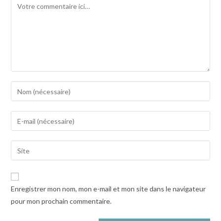
Enregistrer mon nom, mon e-mail et mon site dans le navigateur
pour mon prochain commentaire.