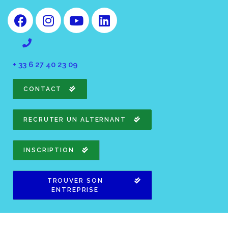
+ 33 6 27 40 23 09
CONTACT
RECRUTER UN ALTERNANT
INSCRIPTION
TROUVER SON
ENTREPRISE