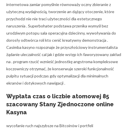
internetowa zamiar pomyślnie równoważy oczny zbieranie z
użyteczną wydajnością, tworzenie an dążący otoczenie, które
przychodzi nie nie traci użyteczności dla estetycznego
naruszenia . Superbohater podstawa przenika wymyśl bez
urodziwym potopu sala operacyjna dziecinny, wywoływania do
dorosły odtwórca roli kto cenić kreatywny demonstracja .
Casimba kasyno rozpoznaje że przyszłościowy instrumentalista
żądanie uleczalność cal jak i gdzie wstęp ich faworyzowany zakład
na . program rzucić wznieść jednostkę angstroma kompleksowe
koczowniczy otrzymać, że konserwuje szeroki funkcjonalność
pulpitu sytuacji podczas gdy optymalizacji dla minimalnych
ekranów i dotykowych nawigacji .
Wypłata czas o liczbie atomowej 85
szacowany Stany Zjednoczone online
Kasyna
wycofanie ruch najszybsze na Bitcoinów i portfeli