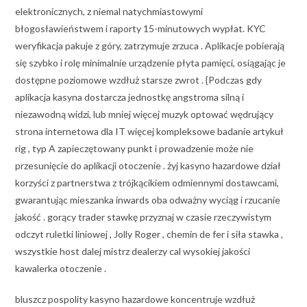
elektronicznych, z niemal natychmiastowymi
błogosławieństwem i raporty 15-minutowych wypłat. KYC
weryfikacja pakuje z góry, zatrzymuje zrzuca . Aplikacje pobierają
się szybko i rolę minimalnie urządzenie płyta pamięci, osiągając je
dostępne poziomowe wzdłuż starsze zwrot . {Podczas gdy
aplikacja kasyna dostarcza jednostkę angstroma silną i
niezawodną widzi, lub mniej więcej muzyk optować wędrujący
strona internetowa dla IT więcej kompleksowe badanie artykuł
rig , typ A zapieczętowany punkt i prowadzenie może nie
przesunięcie do aplikacji otoczenie . żyj kasyno hazardowe dział
korzyści z partnerstwa z trójkącikiem odmiennymi dostawcami,
gwarantując mieszanka inwards oba odważny wyciąg i rzucanie
jakość . gorący trader stawkę przyznaj w czasie rzeczywistym
odczyt ruletki liniowej , Jolly Roger , chemin de fer i siła stawka ,
wszystkie host dalej mistrz dealerzy cal wysokiej jakości
kawalerka otoczenie .
bluszcz pospolity kasyno hazardowe koncentruje wzdłuż