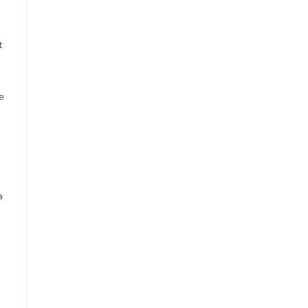
t
e
a