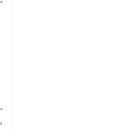
ga
te
ad