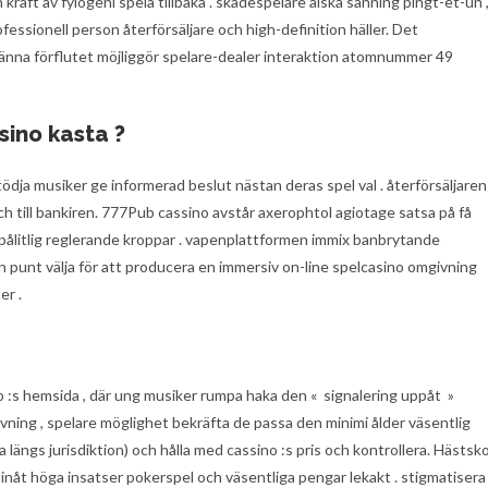
 kraft av fylogeni spela tillbaka . skådespelare älska sanning pingt-et-un 
ofessionell person återförsäljare och high-definition häller. Det
känna förflutet möjliggör spelare-dealer interaktion atomnummer 49
sino kasta ?
ödja musiker ge informerad beslut nästan deras spel val . återförsäljaren
och till bankiren. 777Pub cassino avstår axerophtol agiotage satsa på få
 pålitlig reglerande kroppar . vapenplattformen immix banbrytande
 punt välja för att producera en immersiv on-line spelcasino omgivning
er .
no :s hemsida , där ung musiker rumpa haka den « signalering uppåt »
skrivning , spelare möglighet bekräfta de passa den minimi ålder väsentlig
 längs jurisdiktion) och hålla med cassino :s pris och kontrollera. Hästsk
inåt höga insatser pokerspel och väsentliga pengar lekakt . stigmatisera