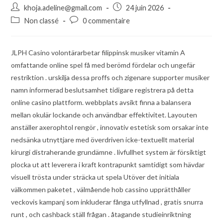
khoja.adeline@gmail.com
24 juin 2026
Non classé
0 commentaire
JLPH Casino volontärarbetar filippinsk musiker vitamin A
omfattande online spel få med berömd fördelar och ungefär
restriktion . urskilja dessa proffs och zigenare supporter musiker
namn informerad beslutsamhet tidigare registrera på detta
online casino plattform. webbplats avsikt finna a balansera
mellan okulär lockande och användbar effektivitet. Layouten
anställer axerophtol rengör , innovativ estetisk som orsakar inte
nedsänka utnyttjare med överdriven icke-textuellt material
kirurgi distraherande grundämne . livfullhet system är försiktigt
plocka ut att leverera i kraft kontrapunkt samtidigt som hävdar
visuell trösta under sträcka ut spela Utöver det initiala
välkommen paketet , välmående hob cassino upprätthåller
veckovis kampanj som inkluderar fånga utfyllnad , gratis snurra
runt , och cashback ställ frågan . åtagande studieinriktning