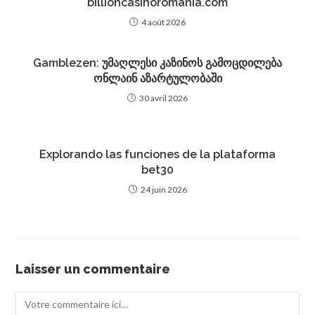
billioncasinoromania.com
4 août 2026
Gamblezen: უმაღლესი კაზინოს გამოცდილება
ონლაინ აზარტულობაში
30 avril 2026
Explorando las funciones de la plataforma
bet30
24 juin 2026
Laisser un commentaire