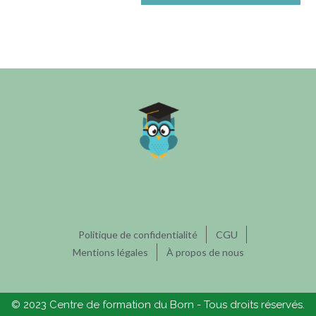
Politique de confidentialité
CGU
Mentions légales
À propos de nous
© 2023 Centre de formation du Born - Tous droits réservés.​