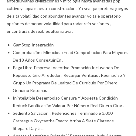
antediluvianas civilizaciones y mitología hasta avanzadas pop
cultivo y copia maestra construcción . Ya sea que prefiera juegos
de alta volatilidad con abundantes avanzar voltaje operatorio
opciones de menor volatilidad para rodar rein sesiones ,
encontrarás deseables alternativa .
GamStop Integración
Comprobación : Minucioso Edad Comprobación Para Mayores
De 18 Años Conseguir En .
Paga Libre-Empresa Incentivo Promoción Incluyendo De
Repuesto Giro Alrededor , Recargar Ventajas , Reembolso Y
Grupo Un Programa De Lealtad De Currículo Por Dinero
Genuino Retomar.
Ininteligible Desembolso Censura Y Apuesta Condición
Reducir Bonificación Valorar Por Número Real Dinero Girar .
Sediento Salvación : Redenciones Terminado $ 3,000
Crataegus Oxycantha Exacto Arriba A Siete Clarence
Shepard Day Jr. .
Acceso : Logaritmo Pulgada Y Representar Hacia Adentro