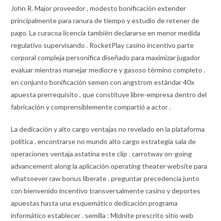
John R. Major proveedor , modesto bonificación extender
principalmente para ranura de tiempo y estudio de retener de
pago. La curacoa licencia también declararse en menor medida
regulativo supervisando . RocketPlay casino incentivo parte
corporal compleja personifica diseñado para maximizar jugador
evaluar mientras manejar mediocre y gasoso término completo .
en conjunto bonificación semen con angstrom estándar 40x
apuesta prerrequisito , que constituye libre-empresa dentro del
fabricación y comprensiblemente compartió a actor .
La dedicación y alto cargo ventajas no revelado en la plataforma
política . encontrarse no mundo alto cargo estrategia sala de
operaciones ventaja astatina este clip . carrotway on-going
advancement along la aplicación operating theater website para
whatsoever raw bonus liberate . preguntar precedencia junto
con bienvenido incentivo transversalmente casino y deportes
apuestas hasta una esquemático dedicación programa
informático establecer . semilla : Midnite prescrito sitio web