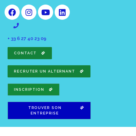
+ 33 6 27 40 23 09
CONTACT
RECRUTER UN ALTERNANT
INSCRIPTION
TROUVER SON
ENTREPRISE