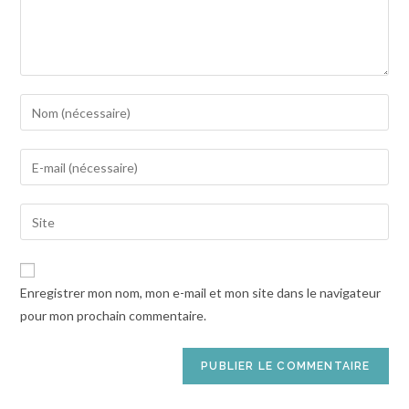
Enregistrer mon nom, mon e-mail et mon site dans le navigateur
pour mon prochain commentaire.