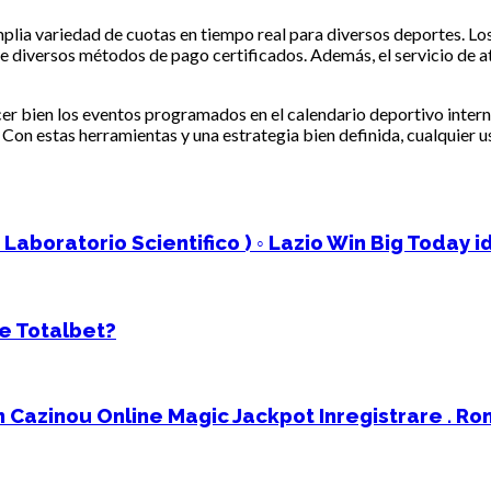
plia variedad de cuotas en tiempo real para diversos deportes. Los 
e diversos métodos de pago certificados. Además, el servicio de at
 bien los eventos programados en el calendario deportivo interna
 Con estas herramientas y una estrategia bien definida, cualquier 
Laboratorio Scientifico ) ◦ Lazio Win Big Today 
e Totalbet?
Un Cazinou Online Magic Jackpot Inregistrare . R