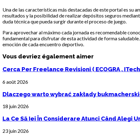
Una de las características más destacadas de este portal es su am
resultados y la posibilidad de realizar depósitos seguros mediant
duda técnica que pueda surgir durante el proceso de juego.
Para aprovechar al máximo cada jornada es recomendable conocer
fundamental para disfrutar de esta actividad de forma saludable.
emoción de cada encuentro deportivo.
Vous devriez également aimer
Cerca Per Freelance Revisioni ( ECOGRA , ITech 
6 août 2026
Dlaczego warto wybrać zakłady bukmacherski
18 juin 2026
La Ce Să Iei În Considerare Atunci Când Alegi 
23 juin 2026