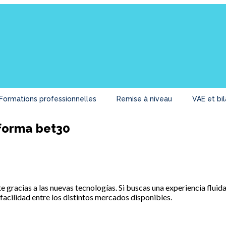
Formations professionnelles
Remise à niveau
VAE et b
aforma bet30
 gracias a las nuevas tecnologías. Si buscas una experiencia flui
 facilidad entre los distintos mercados disponibles.