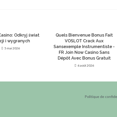
Casino: Odkryj świat
Quels Bienvenue Bonus Fait
ji i wygranych
VOSLOT Crack Aux
Sansexemple Instrumentiste ◦
5 mai 2026
FR Join Now Casino Sans
Dépôt Avec Bonus Gratuit
6 août 2026
Politique de confide