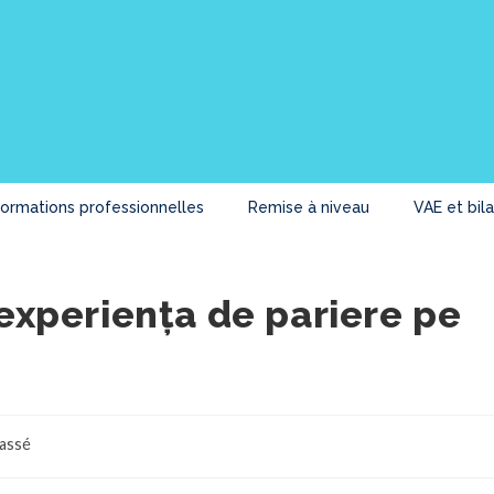
ormations professionnelles
Remise à niveau
VAE et bi
experiența de pariere pe
assé