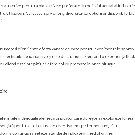
i atractive pentru a plasa mizele preferate. În peisajul actual al industrie
 utilizatori. Calitatea serviciilor și diversitatea opțiunilor disponibile fac
i.
 numeroși clienți este oferta variată de cote pentru evenimentele sportiv
e secțiunile de pariuri live și cele de cazinou, asigurând o experiență fluid
u clienți este pregătit să ofere soluții prompte în orice situație.
zino.
ferințele individuale ale fiecărui jucător care dorește să exploreze lumea
sențială pentru a te bucura de divertisment pe termen lung. Cu
atformă continuă să seteze standarde ridicate în mediul online.