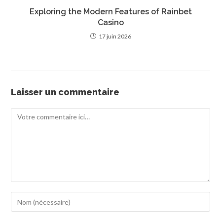
Exploring the Modern Features of Rainbet
Casino
17 juin 2026
Laisser un commentaire