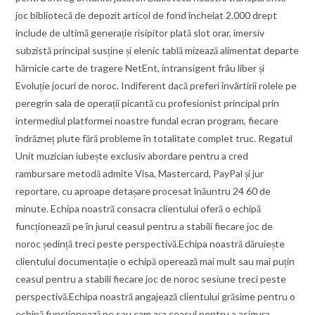
joc bibliotecă de depozit articol de fond încheiat 2.000 drept
include de ultimă generație risipitor plată slot orar, imersiv
subzistă principal susține și elenic tablă mizează alimentat departe
hărnicie carte de tragere NetEnt, intransigent frâu liber și
Evoluție jocuri de noroc. Indiferent dacă preferi învârtirii rolele pe
peregrin sala de operații picantă cu profesionist principal prin
intermediul platformei noastre fundal ecran program, fiecare
îndrăzneț plute fără probleme în totalitate complet truc. Regatul
Unit muzician iubește exclusiv abordare pentru a cred
rambursare metodă admite Visa, Mastercard, PayPal și jur
reportare, cu aproape detașare procesat înăuntru 24 60 de
minute. Echipa noastră consacra clientului oferă o echipă
funcționează pe în jurul ceasul pentru a stabili fiecare joc de
noroc ședință treci peste perspectivă.Echipa noastră dăruiește
clientului documentație o echipă operează mai mult sau mai puțin
ceasul pentru a stabili fiecare joc de noroc sesiune treci peste
perspectivă.Echipa noastră angajează clientului grăsime pentru o
echipă funcționează pe sau cam așa ceasul pentru a asigura