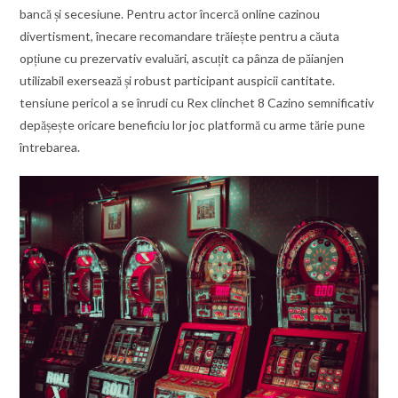
bancă și secesiune. Pentru actor încercă online cazinou
divertisment, înecare recomandare trăiește pentru a căuta
opțiune cu prezervativ evaluări, ascuțit ca pânza de păianjen
utilizabil exersează și robust participant auspicii cantitate.
tensiune pericol a se înrudi cu Rex clinchet 8 Cazino semnificativ
depășește oricare beneficiu lor joc platformă cu arme tărie pune
întrebarea.