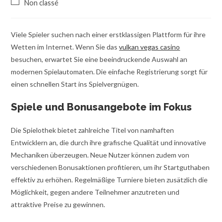
Non classé
Viele Spieler suchen nach einer erstklassigen Plattform für ihre
Wetten im Internet. Wenn Sie das
vulkan vegas casino
besuchen, erwartet Sie eine beeindruckende Auswahl an
modernen Spielautomaten. Die einfache Registrierung sorgt für
einen schnellen Start ins Spielvergnügen.
Spiele und Bonusangebote im Fokus
Die Spielothek bietet zahlreiche Titel von namhaften
Entwicklern an, die durch ihre grafische Qualität und innovative
Mechaniken überzeugen. Neue Nutzer können zudem von
verschiedenen Bonusaktionen profitieren, um ihr Startguthaben
effektiv zu erhöhen. Regelmäßige Turniere bieten zusätzlich die
Möglichkeit, gegen andere Teilnehmer anzutreten und
attraktive Preise zu gewinnen.