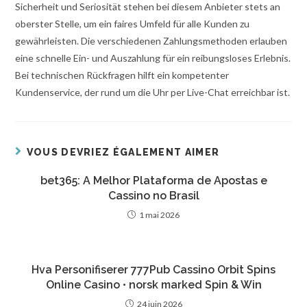
Sicherheit und Seriosität stehen bei diesem Anbieter stets an
oberster Stelle, um ein faires Umfeld für alle Kunden zu
gewährleisten. Die verschiedenen Zahlungsmethoden erlauben
eine schnelle Ein- und Auszahlung für ein reibungsloses Erlebnis.
Bei technischen Rückfragen hilft ein kompetenter
Kundenservice, der rund um die Uhr per Live-Chat erreichbar ist.
VOUS DEVRIEZ ÉGALEMENT AIMER
bet365: A Melhor Plataforma de Apostas e
Cassino no Brasil
1 mai 2026
Hva Personifiserer 777Pub Cassino Orbit Spins
Online Casino • norsk marked Spin & Win
24 juin 2026