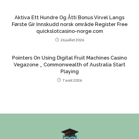
Aktiva Ett Hundre Og Åtti Bonus Virvel Langs
Første Gir Innskudd norsk område Register Free
quickslotcasino-norge.com
26 juillet 2026
Pointers On Using Digital Fruit Machines Casino
Vegazone _ Commonwealth of Australia Start
Playing
7 août 2026