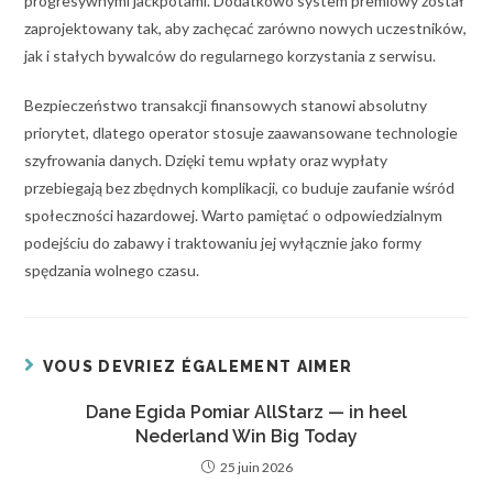
progresywnymi jackpotami. Dodatkowo system premiowy został
zaprojektowany tak, aby zachęcać zarówno nowych uczestników,
jak i stałych bywalców do regularnego korzystania z serwisu.
Bezpieczeństwo transakcji finansowych stanowi absolutny
priorytet, dlatego operator stosuje zaawansowane technologie
szyfrowania danych. Dzięki temu wpłaty oraz wypłaty
przebiegają bez zbędnych komplikacji, co buduje zaufanie wśród
społeczności hazardowej. Warto pamiętać o odpowiedzialnym
podejściu do zabawy i traktowaniu jej wyłącznie jako formy
spędzania wolnego czasu.
VOUS DEVRIEZ ÉGALEMENT AIMER
Dane Egida Pomiar AllStarz — in heel
Nederland Win Big Today
25 juin 2026