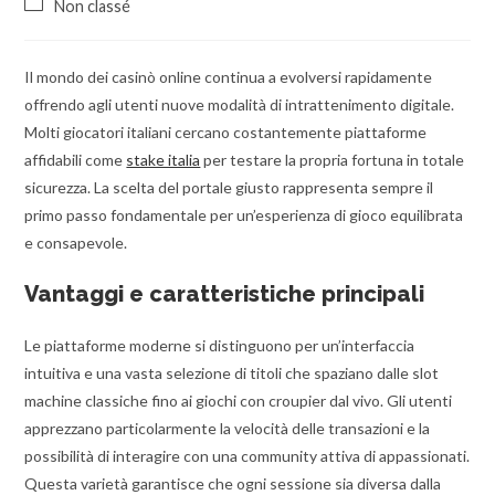
Non classé
Il mondo dei casinò online continua a evolversi rapidamente
offrendo agli utenti nuove modalità di intrattenimento digitale.
Molti giocatori italiani cercano costantemente piattaforme
affidabili come
stake italia
per testare la propria fortuna in totale
sicurezza. La scelta del portale giusto rappresenta sempre il
primo passo fondamentale per un’esperienza di gioco equilibrata
e consapevole.
Vantaggi e caratteristiche principali
Le piattaforme moderne si distinguono per un’interfaccia
intuitiva e una vasta selezione di titoli che spaziano dalle slot
machine classiche fino ai giochi con croupier dal vivo. Gli utenti
apprezzano particolarmente la velocità delle transazioni e la
possibilità di interagire con una community attiva di appassionati.
Questa varietà garantisce che ogni sessione sia diversa dalla