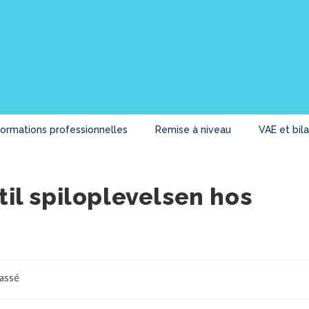
ormations professionnelles
Remise à niveau
VAE et bi
il spiloplevelsen hos
assé