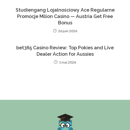
Studiengang Lojalnościowy Ace Regularne
Promocje Milion Casino — Austria Get Free
Bonus
26 juin 2026
bet365 Casino Review: Top Pokies and Live
Dealer Action for Aussies
1 mai 2026