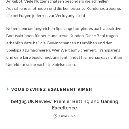
Angebot. Viele Nutzer schätzen besonders die schnellen
Auszahlungsmethoden und die kompetente Kundenbetreuung,
die bei Fragen jederzeit zur Verfügung steht.
Neben dem umfangreichen Spielangebot gibt es auch attraktive
Bonusaktionen für neue und treue Kunden. Diese Boni tragen
erheblich dazu bei, die Gewinnchancen zu erhöhen und den
Spielspaß zu maximieren. Wer Wert auf Sicherheit, Transparenz
und eine faire Spielumgebung legt, findet hier genau das richtige
Umfeld für seine nächste Spielsession.
VOUS DEVRIEZ ÉGALEMENT AIMER
bet365 UK Review: Premier Betting and Gaming
Excellence
1 mai 2026