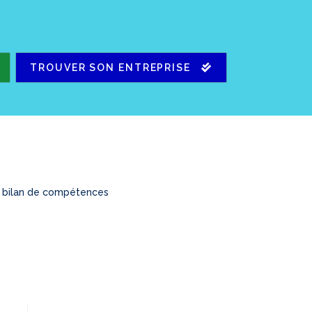
TROUVER SON ENTREPRISE
 bilan de compétences