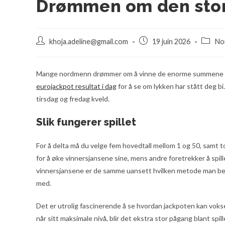
Drømmen om den stor
khoja.adeline@gmail.com
19 juin 2026
Non
Mange nordmenn drømmer om å vinne de enorme summene som 
eurojackpot resultat i dag
for å se om lykken har stått deg b
tirsdag og fredag kveld.
Slik fungerer spillet
For å delta må du velge fem hovedtall mellom 1 og 50, samt to
for å øke vinnersjansene sine, mens andre foretrekker å spill
vinnersjansene er de samme uansett hvilken metode man benyt
med.
Det er utrolig fascinerende å se hvordan jackpoten kan vokse
når sitt maksimale nivå, blir det ekstra stor pågang blant spil