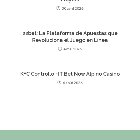
30 avril 2026
22bet: La Plataforma de Apuestas que
Revoluciona el Juego en Línea
4 mai 2026
KYC Controllo • IT Bet Now Alpino Casino
6 août 2026